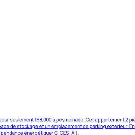
pour seulement 168,000 à peymeinade. Cet appartement 2 pi
'espace de stockage et un emplacement de parking extérieur. E
dépendance énergétique: C, GES: A ).