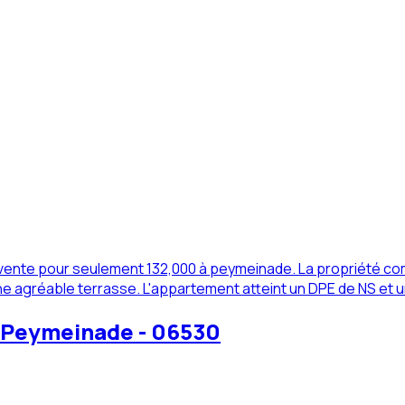
nte pour seulement 132,000 à peymeinade. La propriété compo
une agréable terrasse. L'appartement atteint un DPE de NS et u
à Peymeinade - 06530