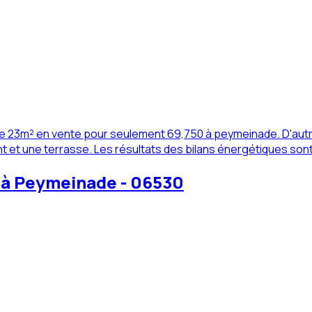
23m² en vente pour seulement 69,750 à peymeinade. D'autres
nt et une terrasse. Les résultats des bilans énergétiques sont
 à Peymeinade - 06530