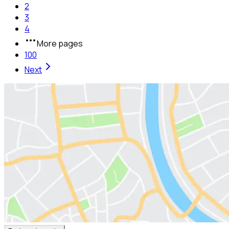
2
3
4
More pages
100
Next