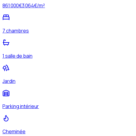
861 000
€
3 064
€/m²
7 chambres
1 salle de bain
Jardin
Parking intérieur
Cheminée