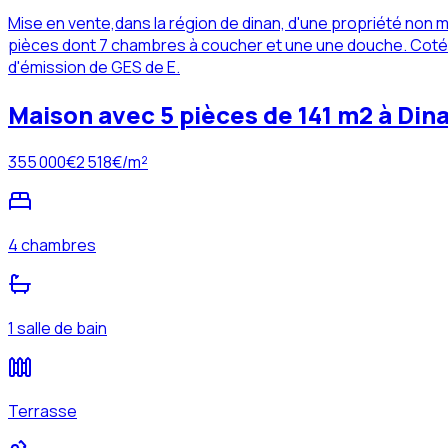
Mise en vente,dans la région de dinan, d'une propriété non 
pièces dont 7 chambres à coucher et une une douche. Coté a
d'émission de GES de E.
Maison avec 5 pièces de 141 m2 à Din
355 000
€
2 518
€/m²
4 chambres
1 salle de bain
Terrasse