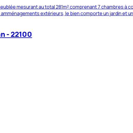
meublée mesurant au total 281m² comprenant 7 chambres à couc
mménagements extérieurs, le bien comporte un jardin et un g
an - 22100