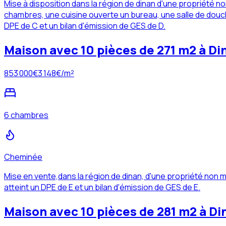
Mise à disposition dans la région de dinan d'une propriété 
chambres, une cuisine ouverte un bureau, une salle de douche
DPE de C et un bilan d'émission de GES de D.
Maison avec 10 pièces de 271 m2 à Di
853 000
€
3 148
€/m²
6 chambres
Cheminée
Mise en vente,dans la région de dinan, d'une propriété no
atteint un DPE de E et un bilan d'émission de GES de E.
Maison avec 10 pièces de 281 m2 à Di