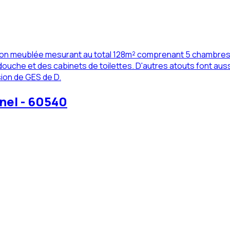
é non meublée mesurant au total 128m² comprenant 5 chambres à
uche et des cabinets de toilettes. D'autres atouts font aussi
sion de GES de D.
nel - 60540