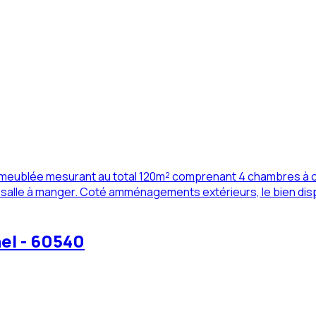
n meublée mesurant au total 120m² comprenant 4 chambres à c
alle à manger. Coté amménagements extérieurs, le bien dispos
el - 60540