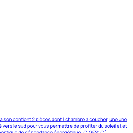
ison contient 2 pièces dont 1 chambre à coucher, une une
 vers le sud pour vous permettre de profiter du soleil et et
gnostique de dépendance énergétique: C, GES: C ).