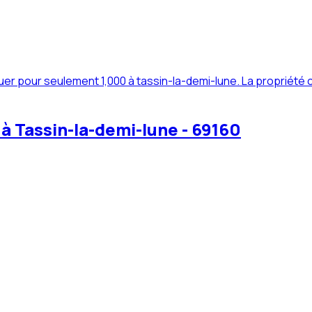
er pour seulement 1,000 à tassin-la-demi-lune. La propriété
à Tassin-la-demi-lune - 69160