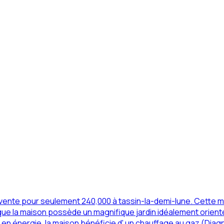
nte pour seulement 240,000 à tassin-la-demi-lune. Cette ma
sque la maison possède un magnifique jardin idéalement orienté
en énergie, la maison bénéficie d' un chauffage au gaz (Dia