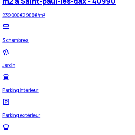
m2 à Saint-paul-lès-dax - 40990
239 000
€
2 988
€/m²
3 chambres
Jardin
Parking intérieur
Parking extérieur