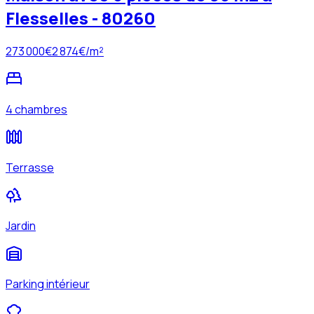
Flesselles - 80260
273 000
€
2 874
€/m²
4 chambres
Terrasse
Jardin
Parking intérieur