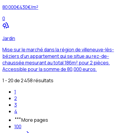
80 000
€
430
€/m²
0
Jardin
Mise sur le marché dans la région de villeneuve-lès-
béziers d'un appartement qui se situe au rez-de-
chaussée mesurant au total 186m² pour 2 pièces.
Accessible pour la somme de 80,000 euros.
1 - 20 de 2 458 résultats
1
2
3
4
More pages
100