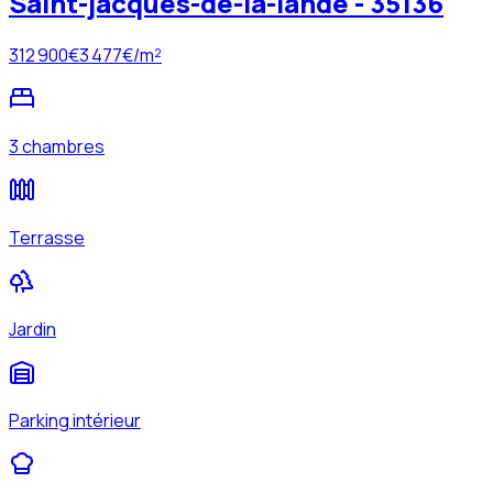
Saint-jacques-de-la-lande - 35136
312 900
€
3 477
€/m²
3 chambres
Terrasse
Jardin
Parking intérieur