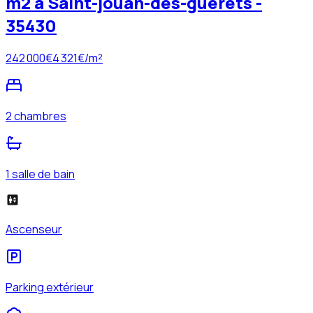
m2 à Saint-jouan-des-guérets -
35430
242 000
€
4 321
€/m²
2 chambres
1 salle de bain
Ascenseur
Parking extérieur