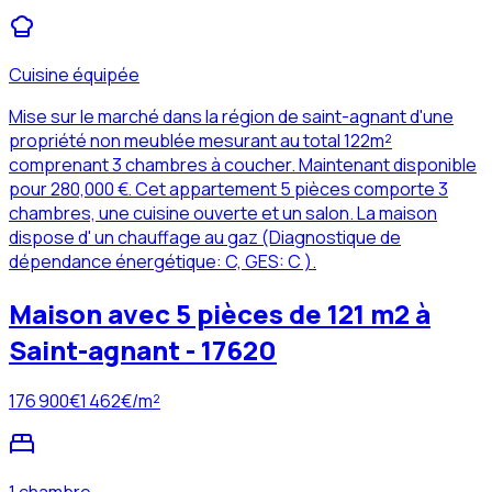
Cuisine équipée
Mise sur le marché dans la région de saint-agnant d'une
propriété non meublée mesurant au total 122m²
comprenant 3 chambres à coucher. Maintenant disponible
pour 280,000 €. Cet appartement 5 pièces comporte 3
chambres, une cuisine ouverte et un salon. La maison
dispose d' un chauffage au gaz (Diagnostique de
dépendance énergétique: C, GES: C ).
Maison avec 5 pièces de 121 m2 à
Saint-agnant - 17620
176 900
€
1 462
€/m²