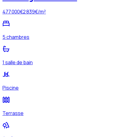
477 000
€
2 839
€/m²
5 chambres
1 salle de bain
Piscine
Terrasse