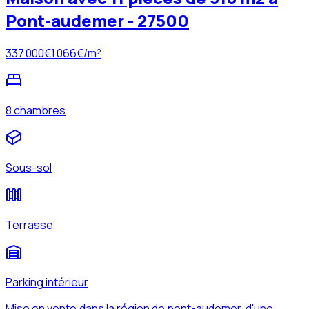
Pont-audemer - 27500
337 000
€
1 066
€/m²
8 chambres
Sous-sol
Terrasse
Parking intérieur
Mise en vente,dans la région de pont-audemer, d'une