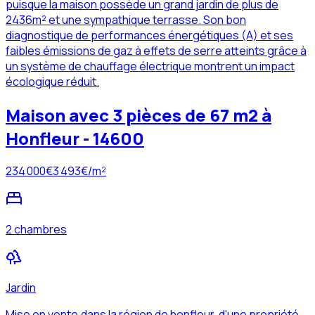
puisque la maison possède un grand jardin de plus de
2436m² et une sympathique terrasse. Son bon
diagnostique de performances énergétiques (A) et ses
faibles émissions de gaz à effets de serre atteints grâce à
un système de chauffage électrique montrent un impact
écologique réduit.
Maison avec 3 pièces de 67 m2 à
Honfleur - 14600
234 000
€
3 493
€/m²
2 chambres
Jardin
Mise en vente,dans la région de honfleur, d'une propriété