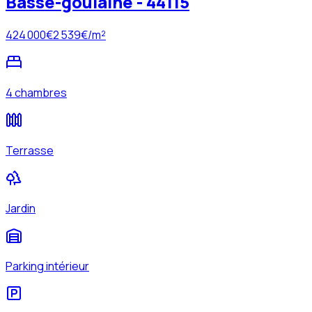
Basse-goulaine - 44115
424 000
€
2 539
€/m²
4 chambres
Terrasse
Jardin
Parking intérieur