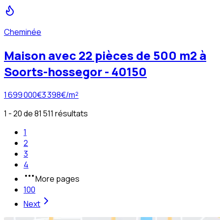
Cheminée
Maison avec 22 pièces de 500 m2 à
Soorts-hossegor - 40150
1 699 000
€
3 398
€/m²
1 - 20 de 81 511 résultats
1
2
3
4
More pages
100
Next