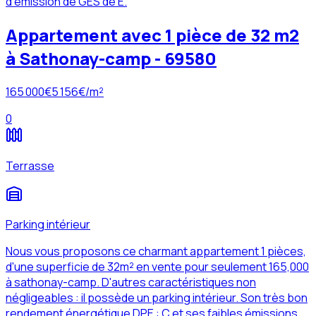
d'émission de GES de E.
Appartement avec 1 pièce de 32 m2
à Sathonay-camp - 69580
165 000
€
5 156
€/m²
0
Terrasse
Parking intérieur
Nous vous proposons ce charmant appartement 1 pièces,
d'une superficie de 32m² en vente pour seulement 165,000
à sathonay-camp. D'autres caractéristiques non
négligeables : il possède un parking intérieur. Son très bon
rendement énergétique DPE : C et ses faibles émissions