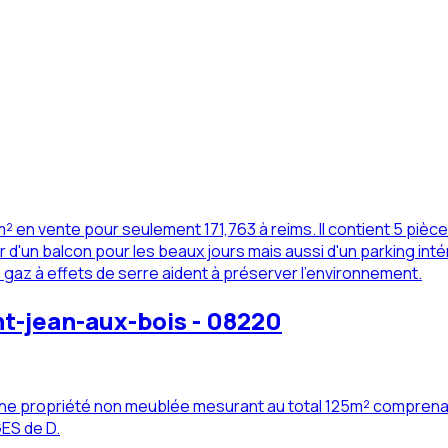
en vente pour seulement 171,763 à reims. Il contient 5 pièc
d'un balcon pour les beaux jours mais aussi d'un parking inté
gaz à effets de serre aident à préserver l'environnement.
nt-jean-aux-bois - 08220
une propriété non meublée mesurant au total 125m² comprenant
GES de D.