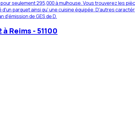
pour seulement 295,000 à mulhouse. Vous trouverez les pièces
d'un parquet ainsi qu' une cuisine équipée. D'autres caractér
lan d'émission de GES de D.
 à Reims - 51100