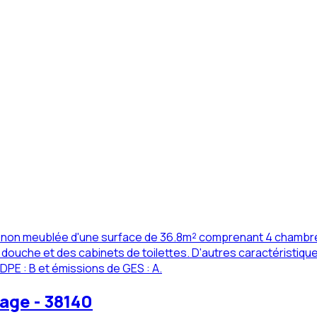
té non meublée d'une surface de 36.8m² comprenant 4 chambres
ouche et des cabinets de toilettes. D'autres caractéristiques
 DPE : B et émissions de GES : A.
age - 38140