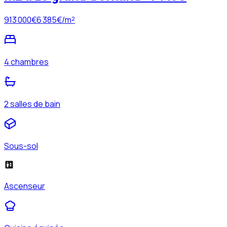
913 000
€
6 385
€/m²
4 chambres
2 salles de bain
Sous-sol
Ascenseur