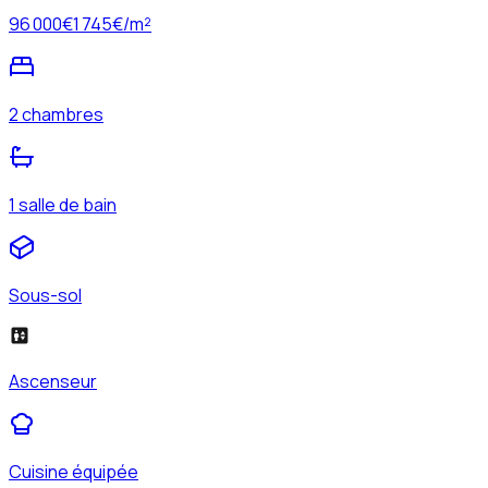
96 000
€
1 745
€/m²
2 chambres
1 salle de bain
Sous-sol
Ascenseur
Cuisine équipée