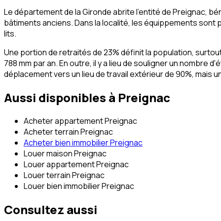
Le département de la Gironde abrite l'entité de Preignac, b
bâtiments anciens. Dans la localité, les équippements sont p
lits.
Une portion de retraités de 23% définit la population, surtou
788 mm par an. En outre, il y a lieu de souligner un nombre d
déplacement vers un lieu de travail extérieur de 90%, mais 
Aussi disponibles à
Preignac
Acheter appartement Preignac
Acheter terrain Preignac
Acheter bien immobilier Preignac
Louer maison Preignac
Louer appartement Preignac
Louer terrain Preignac
Louer bien immobilier Preignac
Consultez aussi